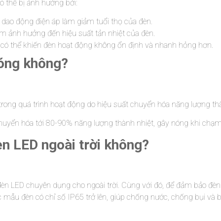
ó thể bị ảnh hưởng bởi:
dao động điện áp làm giảm tuổi thọ của đèn.
àm ảnh hưởng đến hiệu suất tản nhiệt của đèn.
 có thể khiến đèn hoạt động không ổn định và nhanh hỏng hơn.
nóng không?
ệt trong quá trình hoạt động do hiệu suất chuyển hóa năng lượng 
chuyển hóa tới 80-90% năng lượng thành nhiệt, gây nóng khi chạm 
èn LED ngoài trời không?
đèn LED chuyên dụng cho ngoài trời. Cùng với đó, để đảm bảo đèn
 mẫu đèn có chỉ số IP65 trở lên, giúp chống nước, chống bụi và bả