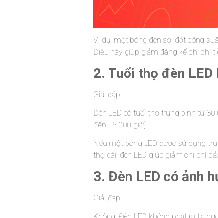
Ví dụ, một bóng đèn sợi đốt công s
Điều này giúp giảm đáng kể chi phí t
2. Tuổi thọ đèn LED 
Giải đáp:
Đèn LED có tuổi thọ trung bình từ 30
đến 15.000 giờ).
Nếu một bóng LED được sử dụng trung
thọ dài, đèn LED giúp giảm chi phí bảo
3. Đèn LED có ảnh 
Giải đáp:
Không. Đèn LED không phát ra tia cực t