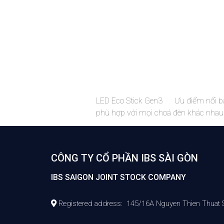
LED Eco Stick Gen3 Ưu điểm nổi bậ
phù hợp với mọi choá đèn khác nhau g
CÔNG TY CỔ PHẦN IBS SÀI GÒN
IBS SAIGON JOINT STOCK COMPANY
Registered address: 145/16A Nguyen Thien Thuat Str,