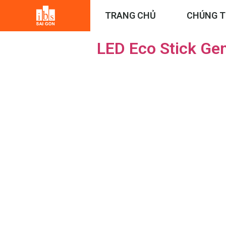
TRANG CHỦ
CHÚNG T
Category:
Bóng Led Stick Eco Gen3
LED Eco Stick Ge