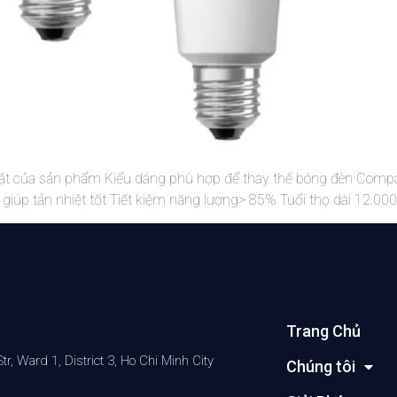
t của sản phẩm Kiểu dáng phù hợp để thay thế bóng đèn Compac
iúp tản nhiệt tốt Tiết kiệm năng lượng> 85% Tuổi thọ dài 12.000
Trang Chủ
 Ward 1, District 3, Ho Chi Minh City
Chúng tôi