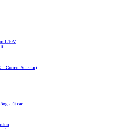
im 1-10V
li
= Current Selector)
ng suất cao
rsion