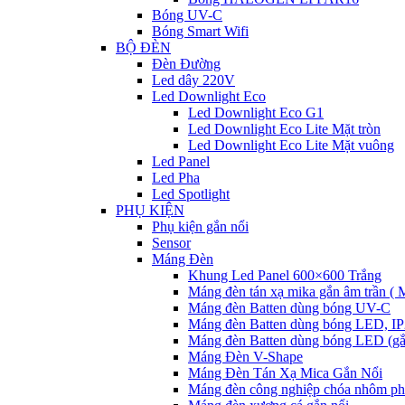
Bóng UV-C
Bóng Smart Wifi
BỘ ĐÈN
Đèn Đường
Led dây 220V
Led Downlight Eco
Led Downlight Eco G1
Led Downlight Eco Lite Mặt tròn
Led Downlight Eco Lite Mặt vuông
Led Panel
Led Pha
Led Spotlight
PHỤ KIỆN
Phụ kiện gắn nổi
Sensor
Máng Đèn
Khung Led Panel 600×600 Trắng
Máng đèn tán xạ mika gắn âm trần ( M
Máng đèn Batten dùng bóng UV-C
Máng đèn Batten dùng bóng LED, I
Máng đèn Batten dùng bóng LED (gắn
Máng Đèn V-Shape
Máng Đèn Tán Xạ Mica Gắn Nổi
Máng đèn công nghiệp chóa nhôm ph