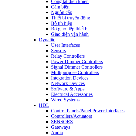
Công tắt điều khiển
Cảm biến
Nguồn cấp
Thiết bị truyền động
Bộ tín hiệu
Bộ giao tiếp thiết bị
Giao diện vận hành
Dynalite
User Interfaces
Sensors
Relay Controllers
Power Dimmer Controllers
Signal Dimmer Controllers
Multipurpose Controllers
Integration Devices
Network Devices
Software & Apps
Electrical Accessories
Wired Systems
HDL
Control Panels/Panel Power Interfaces
Controllers/Actuators
SENSORS
Gateways
Audio