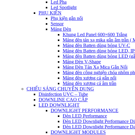
Led Pha
Led Spotlight
PHỤ KIỆN
Phụ kiện gắn nổi
Sensor
Máng Đèn
Khung Led Panel 600×600 Trắng
Máng đèn tán xạ mika gắn âm trần ( M
Máng đèn Batten dùng bóng UV-C
Máng đèn Batten dùng bóng LED, I
Máng đèn Batten dùng bóng LED (gắn
Máng Đèn V-Shape
Máng Đèn Tán Xạ Mica Gắn Nổi
Máng đèn công nghiệp chóa nhôm ph
Máng đèn xương cá gắn nổi
Máng đèn xương cá âm trần
CHIẾU SÁNG CHUYÊN DỤNG
Disinfection UVC – Tube
DOWNLINE CAO CẤP
LED DOWNLIGHT
DOWNLIGHT PERFORMANCE
Đèn LED Performance
Đèn LED Downlight Performance D
Đèn LED Downlight Performance Da
DOWNLIGHT MODULES