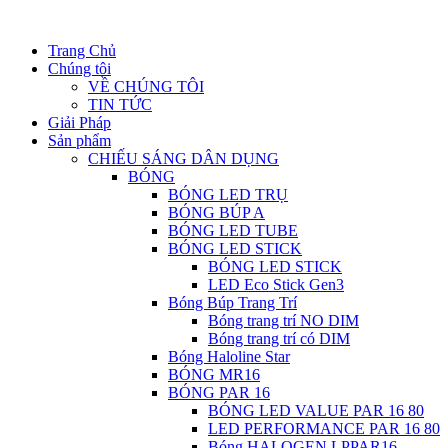
Trang Chủ
Chúng tôi
VỀ CHÚNG TÔI
TIN TỨC
Giải Pháp
Sản phẩm
CHIẾU SÁNG DÂN DỤNG
BÓNG
BÓNG LED TRỤ
BÓNG BÚP A
BÓNG LED TUBE
BÓNG LED STICK
BÓNG LED STICK
LED Eco Stick Gen3
Bóng Búp Trang Trí
Bóng trang trí NO DIM
Bóng trang trí có DIM
Bóng Haloline Star
BÓNG MR16
BÓNG PAR 16
BÓNG LED VALUE PAR 16 80
LED PERFORMANCE PAR 16 80
Bóng HALOGEN LPPAR16