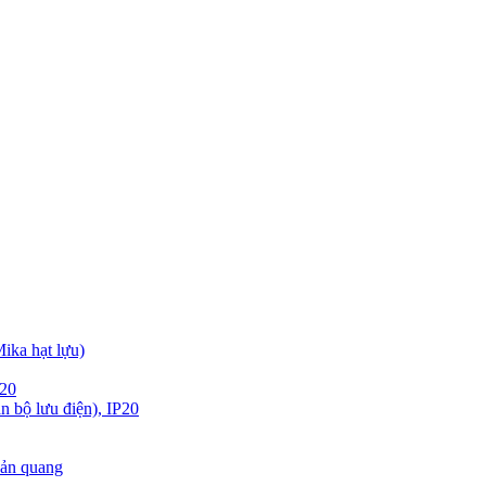
ika hạt lựu)
P20
 bộ lưu điện), IP20
ản quang