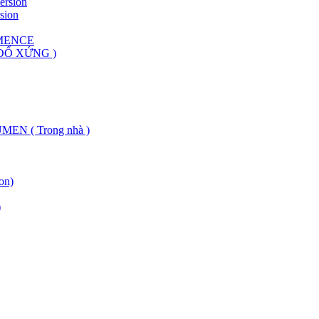
ersion
sion
MENCE
ĐỐ XỨNG )
N ( Trong nhà )
on)
)