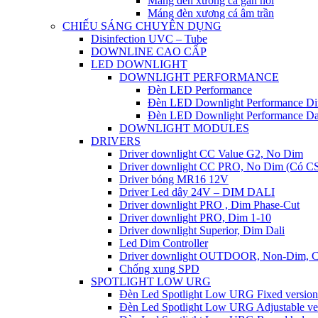
Máng đèn xương cá gắn nổi
Máng đèn xương cá âm trần
CHIẾU SÁNG CHUYÊN DỤNG
Disinfection UVC – Tube
DOWNLINE CAO CẤP
LED DOWNLIGHT
DOWNLIGHT PERFORMANCE
Đèn LED Performance
Đèn LED Downlight Performance D
Đèn LED Downlight Performance Da
DOWNLIGHT MODULES
DRIVERS
Driver downlight CC Value G2, No Dim
Driver downlight CC PRO, No Dim (Có CS 
Driver bóng MR16 12V
Driver Led dây 24V – DIM DALI
Driver downlight PRO , Dim Phase-Cut
Driver downlight PRO, Dim 1-10
Driver downlight Superior, Dim Dali
Led Dim Controller
Driver downlight OUTDOOR, Non-Dim, Cô
Chống xung SPD
SPOTLIGHT LOW URG
Đèn Led Spotlight Low URG Fixed version
Đèn Led Spotlight Low URG Adjustable ve