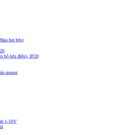
ika hạt lựu)
P20
 bộ lưu điện), IP20
ản quang
im 1-10V
li