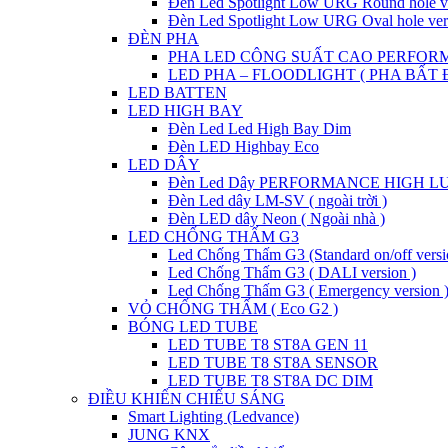
Đèn Led Spotlight Low URG Round hole v
Đèn Led Spotlight Low URG Oval hole ver
ĐÈN PHA
PHA LED CÔNG SUẤT CAO PERFOR
LED PHA – FLOODLIGHT ( PHA BẤT 
LED BATTEN
LED HIGH BAY
Đèn Led Led High Bay Dim
Đèn LED Highbay Eco
LED DÂY
Đèn Led Dây PERFORMANCE HIGH LUME
Đèn Led dây LM-SV ( ngoài trời )
Đèn LED dây Neon ( Ngoài nhà )
LED CHỐNG THẤM G3
Led Chống Thấm G3 (Standard on/off versi
Led Chống Thấm G3 ( DALI version )
Led Chống Thấm G3 ( Emergency version 
VỎ CHỐNG THẤM ( Eco G2 )
BÓNG LED TUBE
LED TUBE T8 ST8A GEN 11
LED TUBE T8 ST8A SENSOR
LED TUBE T8 ST8A DC DIM
ĐIỀU KHIỂN CHIẾU SÁNG
Smart Lighting (Ledvance)
JUNG KNX