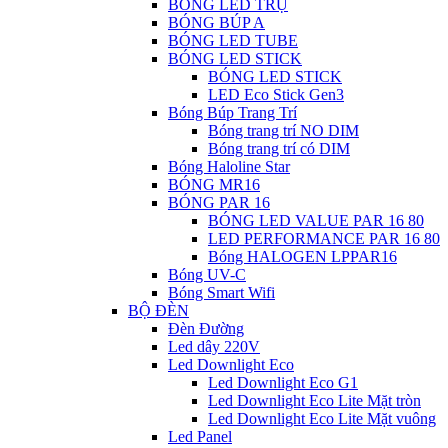
BÓNG LED TRỤ
BÓNG BÚP A
BÓNG LED TUBE
BÓNG LED STICK
BÓNG LED STICK
LED Eco Stick Gen3
Bóng Búp Trang Trí
Bóng trang trí NO DIM
Bóng trang trí có DIM
Bóng Haloline Star
BÓNG MR16
BÓNG PAR 16
BÓNG LED VALUE PAR 16 80
LED PERFORMANCE PAR 16 80
Bóng HALOGEN LPPAR16
Bóng UV-C
Bóng Smart Wifi
BỘ ĐÈN
Đèn Đường
Led dây 220V
Led Downlight Eco
Led Downlight Eco G1
Led Downlight Eco Lite Mặt tròn
Led Downlight Eco Lite Mặt vuông
Led Panel