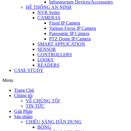
Infrastructure Devices/Accessories
HỆ THỐNG AN NINH
NVR Series
CAMERAS
Fixed IP Camera
Various Focus IP Camera
Panoramic IP Camera
PTZ Dome IP Camera
SMART APPLICATION
SENSOR
CONTROLLERS
LOOKS
READERS
CASE STUDY
Menu
Trang Chủ
Chúng tôi
VỀ CHÚNG TÔI
TIN TỨC
Giải Pháp
Sản phẩm
CHIẾU SÁNG DÂN DỤNG
BÓNG